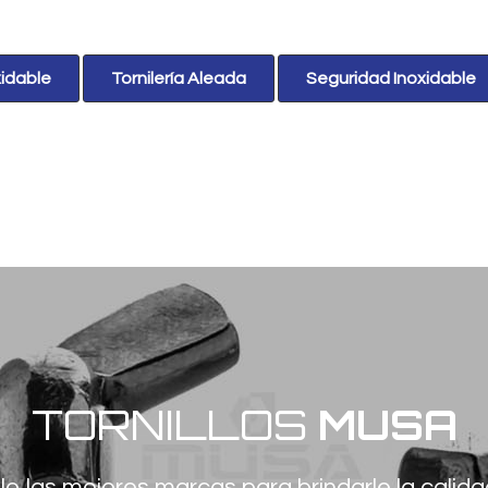
xidable
Tornilería Aleada
Seguridad Inoxidable
TORNILLOS
MUSA
o las mejores marcas para brindarle la calida