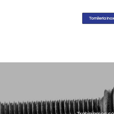
Tornilería Ino
Trabajamos sól