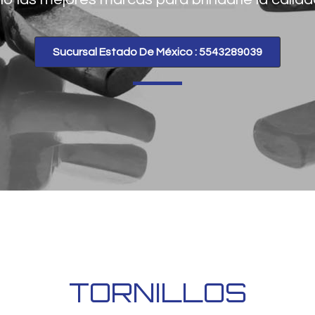
Sucursal Estado De México : 5543289039
TORNILLOS